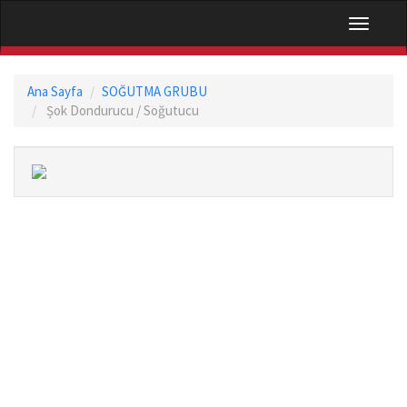
Navigati
Ana Sayfa
SOĞUTMA GRUBU
Șok Dondurucu / Soğutucu